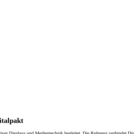
italpakt
ktiver Displays und Medientechnik begleitet. Die Referenz verbindet D