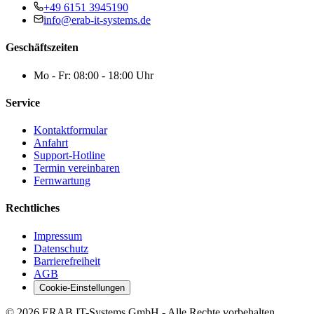
+49 6151 3945190
info@erab-it-systems.de
Geschäftszeiten
Mo - Fr: 08:00 - 18:00 Uhr
Service
Kontaktformular
Anfahrt
Support-Hotline
Termin vereinbaren
Fernwartung
Rechtliches
Impressum
Datenschutz
Barrierefreiheit
AGB
Cookie-Einstellungen
©
2026
ERAB IT-Systems GmbH - Alle Rechte vorbehalten