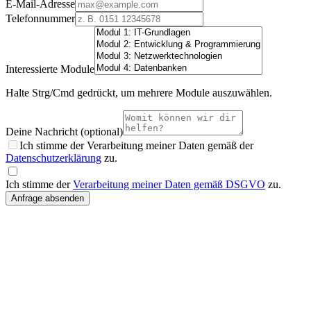
E-Mail-Adresse
Telefonnummer
Interessierte Module
Halte Strg/Cmd gedrückt, um mehrere Module auszuwählen.
Deine Nachricht (optional)
Ich stimme der Verarbeitung meiner Daten gemäß der
Datenschutzerklärung
zu.
Ich stimme der
Verarbeitung meiner Daten gemäß DSGVO
zu.
Anfrage absenden
Dein Weg in die IT beginnt
jetzt
Ob du neu in die IT willst oder dich spezialisieren möchtest – mit
unserer modularen Weiterbildung gehst du den nächsten Schritt.
In 6 Monaten zur zertifizierten IT-Fachkraft
100 % förderbar mit Bildungsgutschein