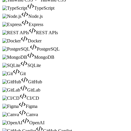
TypeScript
Node.js
Express
REST APIs
Docker
PostgreSQL
MongoDB
SQLite
Git
GitHub
GitLab
CI/CD
Figma
Canva
OpenAI
GitHub Copilot